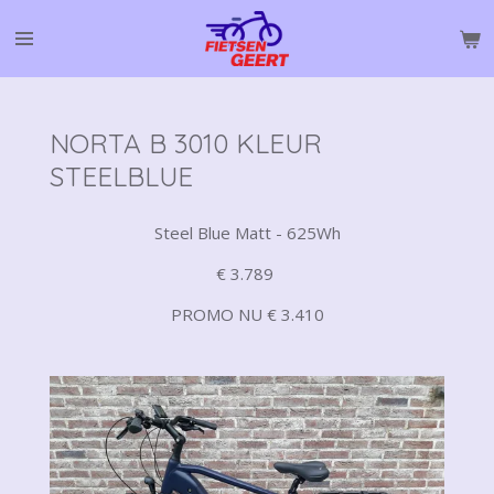
Ga
direct
naar
de
hoofdinhoud
NORTA B 3010 KLEUR
STEELBLUE
Steel Blue Matt - 625Wh
€ 3.789
PROMO NU € 3.410