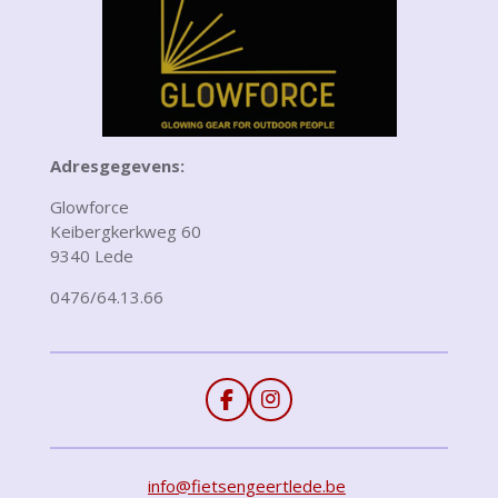
Adresgegevens:
Glowforce
Keibergkerkweg 60
9340 Lede
0476/64.13.66
F
I
a
n
c
s
e
t
info@fietsengeertlede.be
b
a