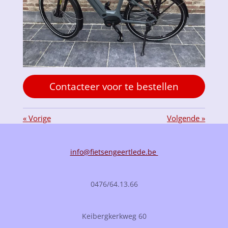
Contacteer voor te bestellen
«
Vorige
Volgende
»
info@fietsengeertlede.be
0476/64.13.66
Keibergkerkweg 60