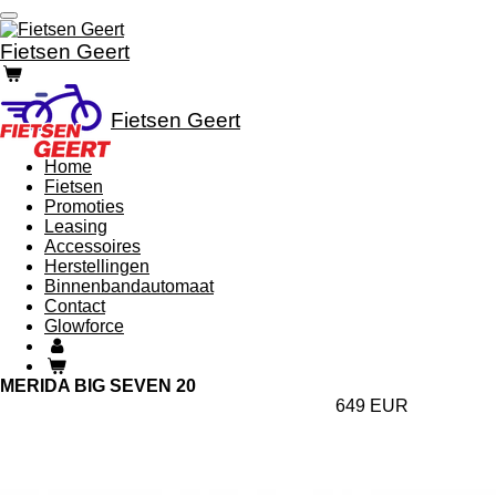
Ga
direct
Fietsen Geert
naar
de
hoofdinhoud
Fietsen Geert
Home
Fietsen
Promoties
Leasing
Accessoires
Herstellingen
Binnenbandautomaat
Contact
Glowforce
MERIDA BIG SEVEN 20
649 EUR